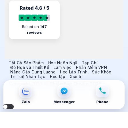
Rated 4.6 / 5
★
★
★
★
★
Based on
147
reviews
Tất Cả Sản Phẩm
Học Ngôn Ngữ
Tạp Chí
Đồ Họa và Thiết Kế
Làm việc
Phần Mềm VPN
Nâng Cấp Dung Lượng
Học Lập Trình
Sức Khỏe
Trí Tuệ Nhân Tạo
Học tập
Giải trí
Copyright 2026 ©
Ghiền Bản Quyền 2026
Zalo
Messenger
Phone