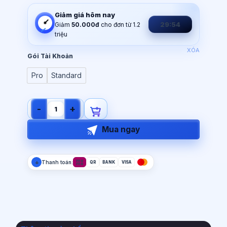
1.200.000đ
Giảm giá hôm nay
29:54
Giảm
50.000đ
cho đơn từ 1.2
triệu
XÓA
Gói Tài Khoản
Pro
Standard
Tài Khoản WordWall số lượng
Mua ngay
+
mo
Thanh toán:
QR
BANK
VISA
mo