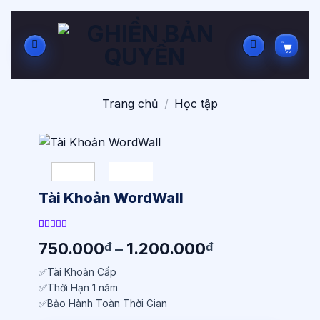
Bỏ
qua
nội
dung
Trang chủ
/
Học tập
Tài Khoản WordWall
4.79
24
trên
Khoảng
750.000
–
1.200.000
đ
đ
5 dựa trên
đánh giá
giá:
✅Tài Khoản Cấp
từ
✅Thời Hạn 1 năm
750.000đ
✅Bảo Hành Toàn Thời Gian
đến