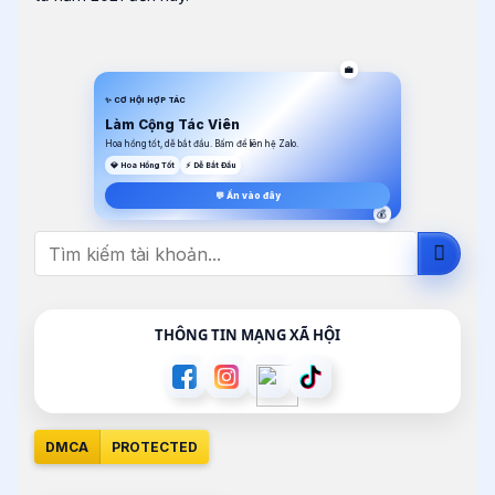
💼
✨ CƠ HỘI HỢP TÁC
Làm Cộng Tác Viên
Hoa hồng tốt, dễ bắt đầu. Bấm để liên hệ Zalo.
💎 Hoa Hồng Tốt
⚡ Dễ Bắt Đầu
💬 Ấn vào đây
💰
Tìm
kiếm:
THÔNG TIN MẠNG XÃ HỘI
DMCA
PROTECTED