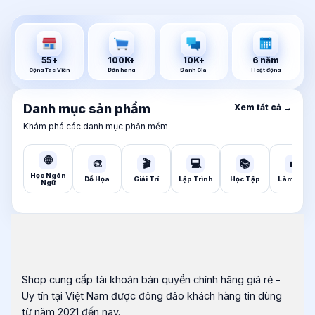
55
+
100K
+
10K
+
6
năm
Cộng Tác Viên
Đơn hàng
Đánh Giá
Hoạt động
Danh mục sản phẩm
Xem tất cả →
Khám phá các danh mục phần mềm
🌐
🎨
🎬
💻
📚
💼
Học Ngôn
Đồ Họa
Giải Trí
Lập Trình
Học Tập
Làm Việc
Ngữ
Shop cung cấp tài khoản bản quyền chính hãng giá rẻ -
Uy tín tại Việt Nam được đông đảo khách hàng tin dùng
từ năm 2021 đến nay.