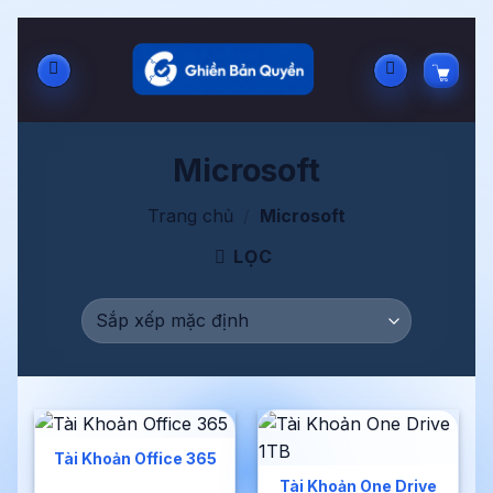
Bỏ
qua
nội
dung
Microsoft
Trang chủ
/
Microsoft
LỌC
Tài Khoản Office 365
Tài Khoản One Drive