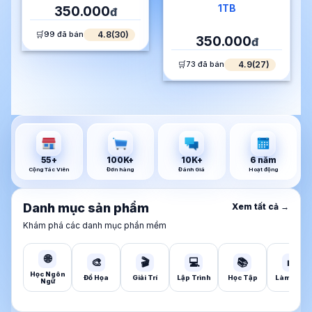
1TB
350.000
đ
4.8(30)
99 đã bán
350.000
đ
4.9(27)
73 đã bán
55
+
100K
+
10K
+
6
năm
Cộng Tác Viên
Đơn hàng
Đánh Giá
Hoạt động
Danh mục sản phẩm
Xem tất cả →
Khám phá các danh mục phần mềm
🌐
🎨
🎬
💻
📚
💼
Học Ngôn
Đồ Họa
Giải Trí
Lập Trình
Học Tập
Làm Việc
Ngữ