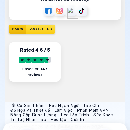
DMCA
PROTECTED
Rated 4.6 / 5
★
★
★
★
★
Based on
147
reviews
Tất Cả Sản Phẩm
Học Ngôn Ngữ
Tạp Chí
Đồ Họa và Thiết Kế
Làm việc
Phần Mềm VPN
Nâng Cấp Dung Lượng
Học Lập Trình
Sức Khỏe
Trí Tuệ Nhân Tạo
Học tập
Giải trí
Copyright 2026 ©
Ghiền Bản Quyền 2026