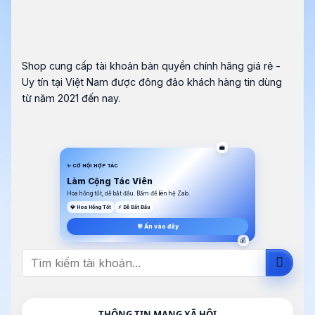
Shop cung cấp tài khoản bản quyền chính hãng giá rẻ -
Uy tín tại Việt Nam được đông đảo khách hàng tin dùng
từ năm 2021 đến nay.
💼
✨ CƠ HỘI HỢP TÁC
Làm Cộng Tác Viên
Hoa hồng tốt, dễ bắt đầu. Bấm để liên hệ Zalo.
💎 Hoa Hồng Tốt
⚡ Dễ Bắt Đầu
💬 Ấn vào đây
💰
Tìm
kiếm:
THÔNG TIN MẠNG XÃ HỘI