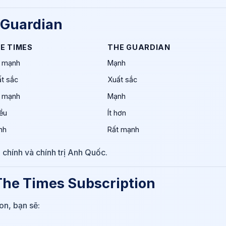
 Guardian
E TIMES
THE GUARDIAN
t mạnh
Mạnh
t sắc
Xuất sắc
t mạnh
Mạnh
ều
Ít hơn
nh
Rất mạnh
 chính và chính trị Anh Quốc.
 The Times Subscription
on, bạn sẽ: