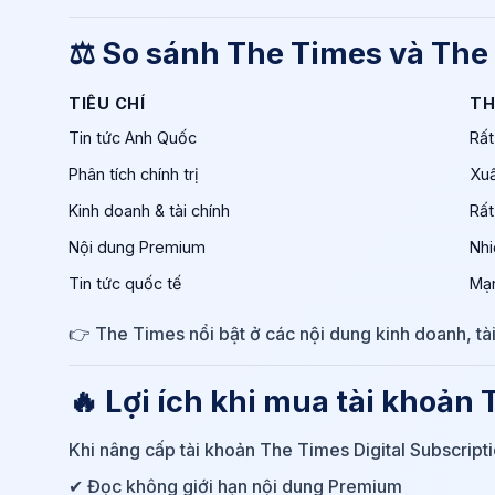
⚖️ So sánh The Times và The
TIÊU CHÍ
TH
Tin tức Anh Quốc
Rấ
Phân tích chính trị
Xuấ
Kinh doanh & tài chính
Rấ
Nội dung Premium
Nhi
Tin tức quốc tế
Mạ
👉 The Times nổi bật ở các nội dung kinh doanh, tài
🔥 Lợi ích khi mua tài khoản
Khi nâng cấp tài khoản The Times Digital Subscripti
✔ Đọc không giới hạn nội dung Premium