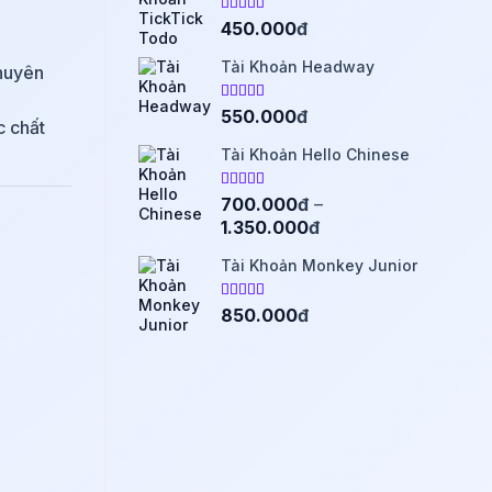
1.000.000đ.
là:
Được xếp
450.000
đ
750.000đ
4.93
hạng
5 sao
Tài Khoản Headway
chuyên
Được xếp
550.000
đ
c chất
4.75
hạng
5 sao
Tài Khoản Hello Chinese
Được xếp
700.000
đ
–
4.76
hạng
Khoảng
1.350.000
đ
5 sao
giá:
Tài Khoản Monkey Junior
từ
700.000đ
Được xếp
850.000
đ
đến
4.86
hạng
1.350.000đ
5 sao