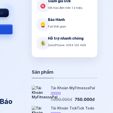
Giảm giá 50k
Với hóa đơn trên 1.2 triệu
54
Bảo Hành
Full thời gian
Hỗ trợ nhanh chóng
Zalo/Phone: 0354 120 499
Sản phẩm
Tài Khoản MyFitnesssPal
Được xếp
Giá
Giá
1.000.000
đ
750.000
đ
 Báo
4.75
hạng
gốc
hiện
5 sao
Tài Khoản TickTick Todo
là:
tại