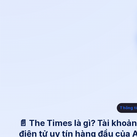
Thông t
📄 The Times là gì? Tài khoả
điện tử uy tín hàng đầu của