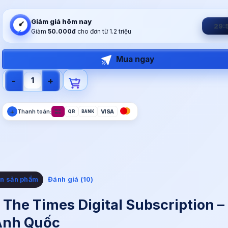
Giảm giá hôm nay
29:
Giảm
50.000đ
cho đơn từ 1.2 triệu
Mua ngay
Tài Khoản The Times số lượng
+
mo
Thanh toán:
VISA
QR
BANK
mo
in sản phẩm
Đánh giá (10)
n The Times Digital Subscription –
 Anh Quốc