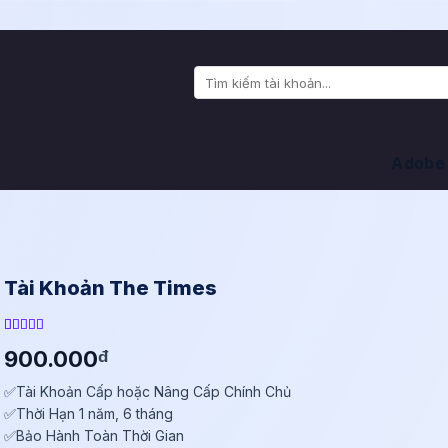
Tìm
kiếm:
Adobe
Tài Khoản The Times
5.00
10
trên
900.000
đ
5 dựa trên
đánh giá
✅Tài Khoản Cấp hoặc Nâng Cấp Chính Chủ
✅Thời Hạn 1 năm, 6 tháng
✅Bảo Hành Toàn Thời Gian