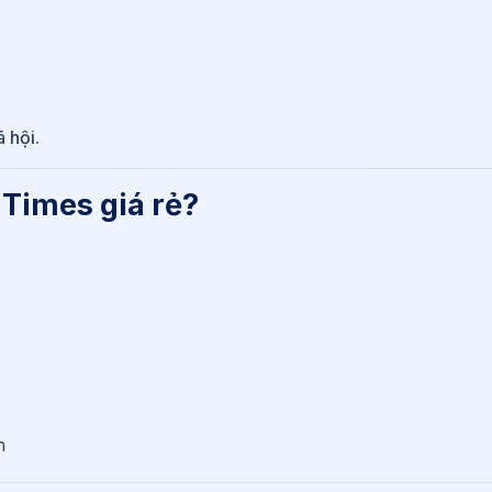
ã hội.
 Times giá rẻ?
h