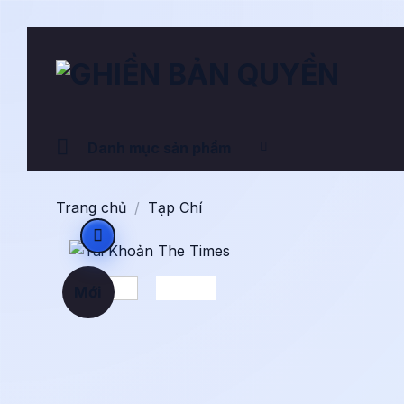
Bỏ
qua
nội
dung
Danh mục sản phẩm
Trang chủ
/
Tạp Chí
Mới