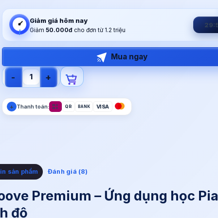
Giảm giá hôm nay
29:
Giảm
50.000đ
cho đơn từ 1.2 triệu
Mua ngay
Tài Khoản Skoove Piano số lượng
+
mo
Thanh toán:
VISA
QR
BANK
mo
in sản phẩm
Đánh giá (8)
Skoove Premium – Ứng dụng học Pi
nh độ