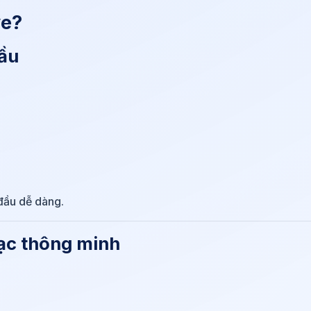
ve?
đầu
đầu dễ dàng.
ạc thông minh