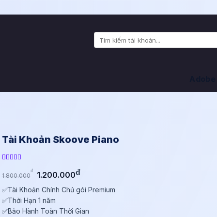
Tìm
kiếm:
Adobe
Tài Khoản Skoove Piano
5.00
8
trên
Giá
Giá
đ
đ
5 dựa trên
1.200.000
1.800.000
đánh giá
gốc
hiện
✅Tài Khoản Chính Chủ gói Premium
là:
tại
✅Thời Hạn 1 năm
1.800.000đ.
là:
✅Bảo Hành Toàn Thời Gian
1.200.000đ.