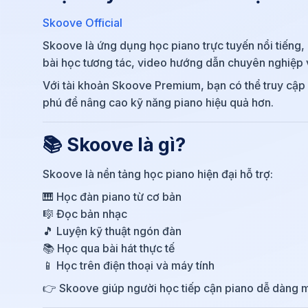
Skoove Official
Skoove là ứng dụng học piano trực tuyến nổi tiếng
bài học tương tác, video hướng dẫn chuyên nghiệp v
Với tài khoản Skoove Premium, bạn có thể truy cập 
phú để nâng cao kỹ năng piano hiệu quả hơn.
📚 Skoove là gì?
Skoove
là nền tảng học piano hiện đại hỗ trợ:
🎹 Học đàn piano từ cơ bản
🎼 Đọc bản nhạc
🎵 Luyện kỹ thuật ngón đàn
📚 Học qua bài hát thực tế
📱 Học trên điện thoại và máy tính
👉 Skoove giúp người học tiếp cận piano dễ dàng m