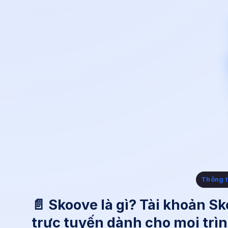
Thông t
📄 Skoove là gì? Tài khoản 
trực tuyến dành cho mọi trì