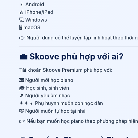
📱 Android
🍎 iPhone/iPad
💻 Windows
🖥 macOS
👉 Người dùng có thể luyện tập linh hoạt theo thời g
💼 Skoove phù hợp với ai?
Tài khoản Skoove Premium phù hợp với:
🎹 Người mới học piano
🎓 Học sinh, sinh viên
🎵 Người yêu âm nhạc
👨‍👩‍👧 Phụ huynh muốn con học đàn
🎼 Người muốn tự học tại nhà
👉 Nếu bạn muốn học piano theo phương pháp hiện đạ