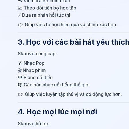
🎯 Kiểm tra độ chính xác
📈 Theo dõi tiến bộ học tập
⚡ Đưa ra phản hồi tức thì
👉 Giúp việc tự học hiệu quả và chính xác hơn.
3. Học với các bài hát yêu thíc
Skoove cung cấp:
🎵 Nhạc Pop
🎬 Nhạc phim
🎹 Piano cổ điển
🎼 Các bản nhạc nổi tiếng thế giới
👉 Giúp việc luyện tập thú vị và có động lực hơn.
4. Học mọi lúc mọi nơi
Skoove hỗ trợ: