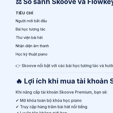
⚖️ So sánh Skoove và Flowke
TIÊU CHÍ
Người mới bắt đầu
Bài học tương tác
Thư viện bài hát
Nhận diện âm thanh
Học kỹ thuật piano
👉 Skoove nổi bật với các bài học tương tác và hướn
🔥 Lợi ích khi mua tài khoả
Khi nâng cấp tài khoản Skoove Premium, bạn sẽ:
✔ Mở khóa toàn bộ khóa học piano
✔ Truy cập hàng trăm bài hát nổi tiếng
✔ Luyện tập không giới hạn