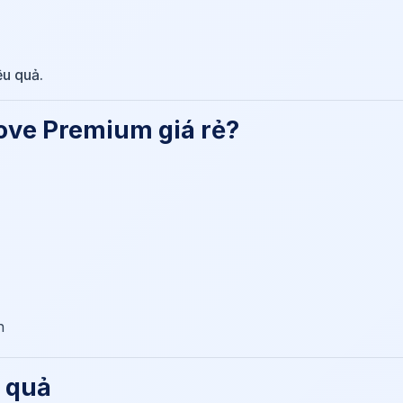
ệu quả.
ove Premium giá rẻ?
h
 quả