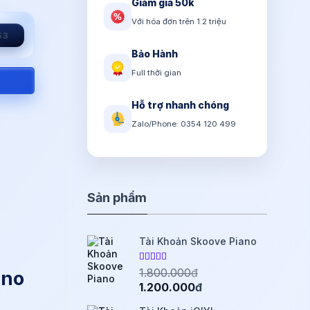
Giảm giá 50k
Với hóa đơn trên 1.2 triệu
51
Bảo Hành
Full thời gian
Hỗ trợ nhanh chóng
Zalo/Phone: 0354 120 499
Sản phẩm
Tài Khoản Skoove Piano
Được xếp
1.800.000
đ
ano
5.00
hạng
Giá
Giá
1.200.000
đ
5 sao
gốc
hiện