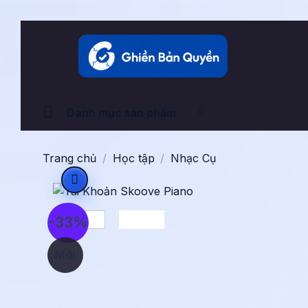
Bỏ
qua
nội
dung
Danh mục sản phẩm
Trang chủ
/
Học tập
/
Nhạc Cụ
-33%
Mới